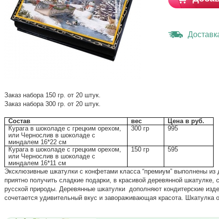
Доставк
Заказ набора 150 гр. от 20 штук.
Заказ набора 300 гр. от 20 штук.
Состав
вес
Цена в руб.
Курага в шоколаде с грецким орехом,
300 гр
995
или Чернослив в шоколаде с
миндалем 16*22 см
Курага в шоколаде с грецким орехом,
150 гр
595
или Чернослив в шоколаде с
миндалем 16*11 см
Эксклюзивные шкатулки с конфетами класса “премиум” выполнены из 
приятно получить сладкие подарки, в красивой деревянной шкатулке, 
русской природы. Деревянные шкатулки дополняют кондитерские изд
сочетается удивительный вкус и завораживающая красота. Шкатулка о