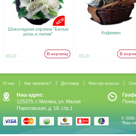
Шоколадная корзина "Белые
Кофемен
розы и лилии"
В корзину
В корз
О нас
Как заказать?
Доставка
Мастер-классы
Ски
Наш адрес:
Граф
125375, г. Москва, ул. Малая
Понед
Пироговская, д. 18, стр.1
© 2006-
"Ваш па