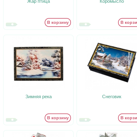
Жар птица
Коромысло
В корзину
В корз
Зимняя река
Снеговик
В корзину
В корз