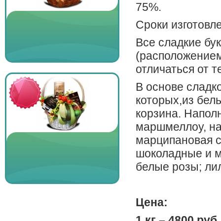
75%.
Сроки изготовле
Все сладкие бу
(расположением
отличаться от т
В основе сладко
которых,из бел
корзина. Напол
маршмеллоу, на
марципановая с
шоколадные и м
белые розы; ли
Цена:
1 кг – 4800 руб.