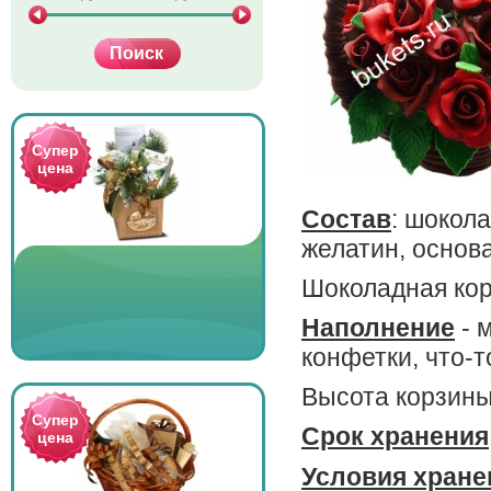
Супер
цена
Состав
: шокол
желатин, основа
Шоколадная кор
Наполнение
- 
конфетки, что-т
Высота корзины: 
Супер
Срок хранения
цена
Условия хране