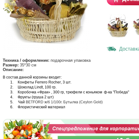
Доставк
Техника / оформление:
подарочная упаковка
Размер:
35*30 см
Описание:
В состав данной корзины входит:
1.
Конфеты
Ferrero Rocher
, 3 шт.
2.
Шоколад
Lindt, 100
гр
.
3.
Коробочка «Фрак» , 300 гр, трюфели с коньяком
ф-ка "Победа"
4.
Фрукты (груша 2 шт)
5. Чай
BETFORD ж/б 1/100г. Бутылка (Ceylon Gold)
6.
Флористический материал