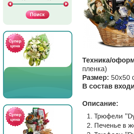
Супер
цена
Техника/офор
пленка)
Размер:
50х50 
В состав входи
Описание:
Супер
Трюфели "
D
цена
Печенье в ж