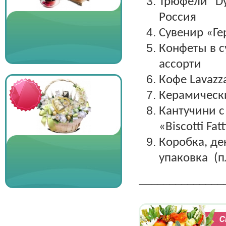
Трюфели "
D
Россия
Сувенир «Гер
Конфеты в с
ассорти
Кофе
Lavazz
Керамически
Кантучини
с
«
Biscotti
Fat
Коробка, де
упаковка (п
______________