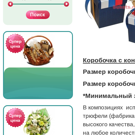
Супер
цена
Коробочка с ко
Размер коробочки
Размер коробочк
*Минимальный з
В композициях
ис
трюфели (фабрика 
Супер
цена
высокого качества
на любое количест