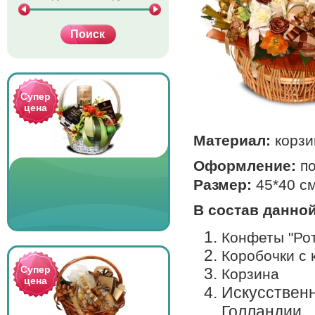
Супер
цена
Материал:
корзи
Оформление:
п
Размер:
45*40 с
В состав данно
Конфеты "Рот
Коробочки с 
Супер
Корзина
цена
Искусствен
Голландии