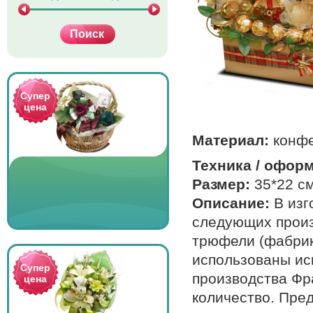
Супер
цена
Материал:
конф
Техника / офор
Размер:
35*22 с
Описание:
В изг
следующих произв
трюфели (фабрика
использованы ис
Супер
производства Фр
цена
количество. Пре