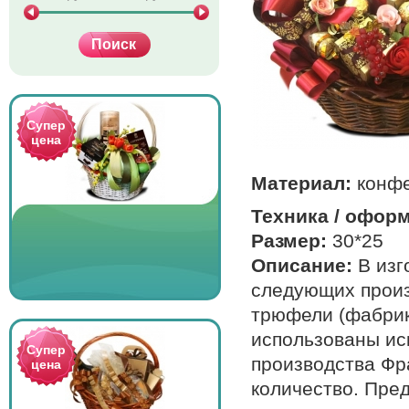
Супер
цена
Материал:
конф
Техника / офор
Размер:
30*25
Описание:
В изг
следующих произв
трюфели (фабрика
использованы ис
Супер
производства Фр
цена
количество. Пре