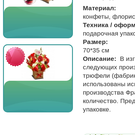
Материал:
конфеты, флорис
Техника / офор
подарочная упако
Размер:
70*35 см
Описание:
В из
следующих произв
трюфели (фабри
использованы ис
производства Фр
количество. Пре
упаковке.