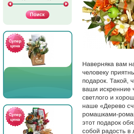
Супер
цена
Наверняка вам н
человеку приятн
подарок. Такой,
ваши искренние ч
светлого и хоро
наше «Дерево сч
ромашками-роман
Супер
цена
этот подарок об
собой радость в