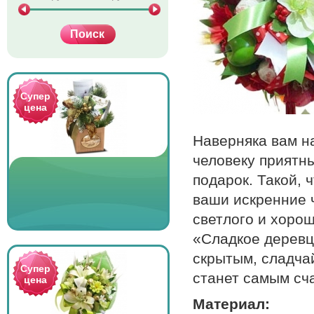
Супер
цена
Наверняка вам н
человеку приятн
подарок. Такой,
ваши искренние ч
светлого и хоро
«Сладкое деревц
скрытым, сладча
Супер
станет самым сч
цена
Материал: