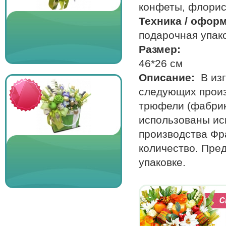
конфеты, флорис
Техника / офор
подарочная упако
Размер:
46*26 см
Описание:
В из
следующих произв
трюфели (фабри
использованы ис
производства Фр
количество. Пре
упаковке.