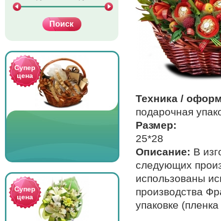
Супер
цена
Техника / офор
подарочная упако
Размер:
25*28
Описание:
В изг
следующих произв
использованы ис
Супер
производства Фр
цена
упаковке (пленка