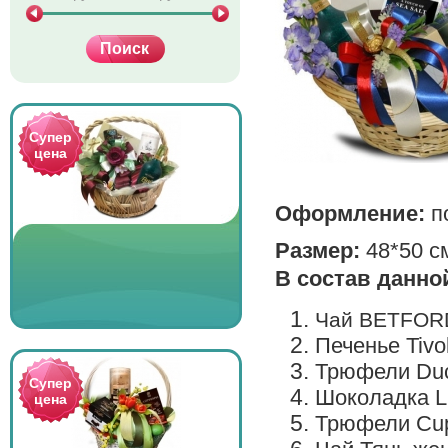
Супер
цена
Оформление:
п
Размер:
48*50 с
В состав данно
Чай
BETFORD 
Печенье Tivol
Трюфели Ducd
Супер
Шоколадка Li
цена
Трюфели Cupi